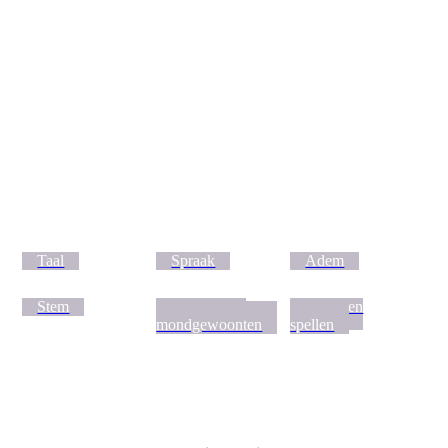
Taal
Spraak
Adem
Stem
Afwijkende
Lezen en
mondgewoonten
spellen